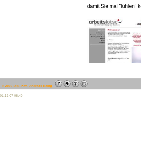
damit Sie mal "fühlen" k
©
2006 Dipl.-Kfm. Andreas Böing
01.12.07 08:40