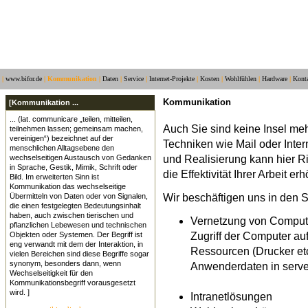
|
www.bifor.de
|
Kommunikation
|
Daten
|
Service
|
Internet-Projekte
|
Kosten
|
Wohlfühlen
|
Hardware
|
Kont
Kommunikation
[Kommunikation ...
... (lat. communicare „teilen, mitteilen,
Auch Sie sind keine Insel me
teilnehmen lassen; gemeinsam machen,
vereinigen“) bezeichnet auf der
Techniken wie Mail oder Int
menschlichen Alltagsebene den
und Realisierung kann hier R
wechselseitigen Austausch von Gedanken
in Sprache, Gestik, Mimik, Schrift oder
die Effektivität Ihrer Arbeit er
Bild. Im erweiterten Sinn ist
Kommunikation das wechselseitige
Wir beschäftigen uns in den 
Übermitteln von Daten oder von Signalen,
die einen festgelegten Bedeutungsinhalt
haben, auch zwischen tierischen und
Vernetzung von Comput
pflanzlichen Lebewesen und technischen
Zugriff der Computer 
Objekten oder Systemen. Der Begriff ist
eng verwandt mit dem der Interaktion, in
Ressourcen (Drucker etc
vielen Bereichen sind diese Begriffe sogar
synonym, besonders dann, wenn
Anwenderdaten in serve
Wechselseitigkeit für den
Kommunikationsbegriff vorausgesetzt
wird. ]
Intranetlösungen